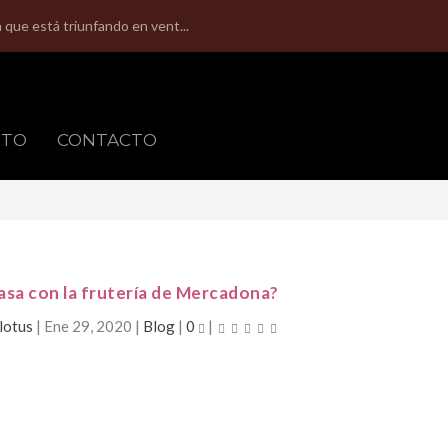
que está triunfando en vent...
NTO
CONTACTO
asa con la frutería de Mercadona?
lotus
|
Ene 29, 2020
|
Blog
|
0
|