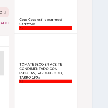
O
Cous Cous estilo marroquí
EADO
Carrefour
7.2
TOMATE SECO EN ACEITE
CONDIMENTADO CON
ESPECIAS, GARDEN FOOD,
TARRO 190 g
7.2
o