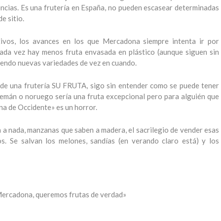
encias. Es una frutería en España, no pueden escasear determinadas
e sitio.
ivos, los avances en los que Mercadona siempre intenta ir por
cada vez hay menos fruta envasada en plástico (aunque siguen sin
iendo nuevas variedades de vez en cuando.
de una frutería SU FRUTA, sigo sin entender como se puede tener
lemán o noruego sería una fruta excepcional pero para alguién que
na de Occidente» es un horror.
a nada, manzanas que saben a madera, el sacrilegio de vender esas
s. Se salvan los melones, sandías (en verando claro está) y los
ercadona, queremos frutas de verdad»