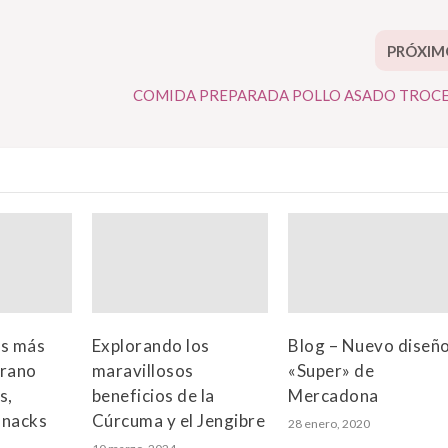
PRÓXIM
COMIDA PREPARADA POLLO ASADO TROC
os más
Explorando los
Blog – Nuevo diseñ
erano
maravillosos
«Super» de
s,
beneficios de la
Mercadona
snacks
Cúrcuma y el Jengibre
28 enero, 2020