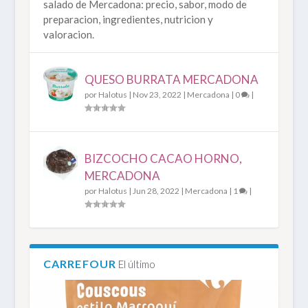
salado de Mercadona: precio, sabor, modo de
preparacion, ingredientes, nutricion y
valoracion.
QUESO BURRATA MERCADONA
por
Halotus
|
Nov 23, 2022
|
Mercadona
|
0
|
BIZCOCHO CACAO HORNO,
MERCADONA
por
Halotus
|
Jun 28, 2022
|
Mercadona
|
1
|
CARREFOUR
El último