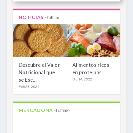
NOTICIAS
El último
Descubre el Valor
Alimentos ricos
Nutricional que
en proteinas
Cous Cous estilo marroquí Carrefour
QUESO BURRATA MERCADONA
se Esc...
Dic 14, 2022
Feb 28, 2024
MERCADONA
El último