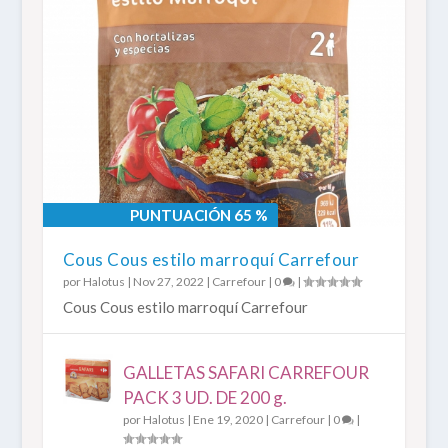
PUNTUACIÓN 65 %
Cous Cous estilo marroquí Carrefour
por
Halotus
|
Nov 27, 2022
|
Carrefour
|
0
|
Cous Cous estilo marroquí Carrefour
GALLETAS SAFARI CARREFOUR
PACK 3 UD. DE 200 g.
por
Halotus
|
Ene 19, 2020
|
Carrefour
|
0
|