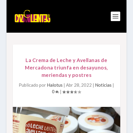
La Crema de Leche y Avellanas de
Mercadona triunfa en desayunos,
meriendas y postres
Publicado por
Halotus
|
Abr 28, 2022
|
Noticias
|
0
|